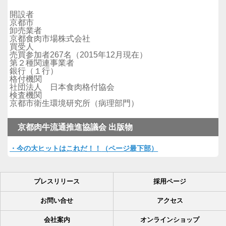
開設者
京都市
卸売業者
京都食肉市場株式会社
買受人
売買参加者267名（2015年12月現在）
第２種関連事業者
銀行（１行）
格付機関
社団法人 日本食肉格付協会
検査機関
京都市衛生環境研究所（病理部門）
京都肉牛流通推進協議会 出版物
・今の大ヒットはこれだ！！
（ページ最下部）
プレスリリース
採用ページ
お問い合せ
アクセス
会社案内
オンラインショップ