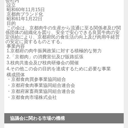
会社内
設立
昭和60年11月15日
京都肉ブランド化
昭和61年1月22日
目的
この会は、京都肉牛の生産から流通に至る関係者及び関
係団体の組織化を図り、安全で安心できる良質牛肉の安
定供給により、京都府民の食生活の向上及び肉用牛経営
の安定に資するものとする。
事業内容
1.京都府の肉牛振興政策に対する積極的な努力
2.「京都肉」の消費宣伝及び販路拡張
3.枝肉共進会及び枝肉研修会の開催
4.その他この会の目的を達成するために必要な事業
構成団体
・京都食肉買参事業協同組合
・京都府食肉事業協同組合連合会
・京都府家畜商業協同組合連合会
・京都食肉市場株式会社
協議会に関わる市場の機構